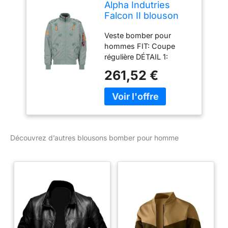
Alpha Indutries
Falcon II blouson
bomber pour
Veste bomber pour
homme Dusty
hommes FIT: Coupe
Green
régulière DÉTAIL 1:
Détails de couleur
261,52 €
contrastée DÉTAIL 2:
Poches spacieuses
Découvrez d’autres blousons bomber pour homme