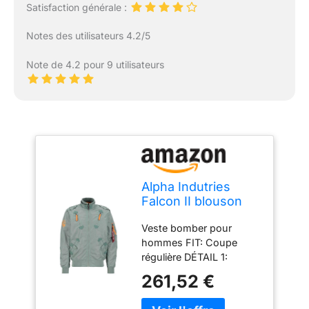
Satisfaction générale :
Notes des utilisateurs 4.2/5
Note de 4.2 pour 9 utilisateurs
Alpha Indutries
Falcon II blouson
bomber pour
Veste bomber pour
homme Dusty
hommes FIT: Coupe
Green
régulière DÉTAIL 1:
Détails de couleur
261,52 €
contrastée DÉTAIL 2:
Poches spacieuses