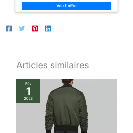
ample enough pour assurer
liberté de mouvement sans être
trop large. Pour un fit parfait,
consultez notre guide des
tailles en image (dans le
carrousel). Nous proposons des
tailles du S au 2XL. Conseil : Si
vous préférez une coupe plus
ajustée, envisagez de
commander une taille en
dessous de votre taille
habituelle. 【Entretien Facile et
Durabilité Assurée】Vie
pratique simplifiée ! Cette veste
Articles similaires
est lavable en machine à l'eau
froide, et supporte le sèche-
linge à basse température.
Grâce à sa matière infroissable
Fév
de qualité, elle conserve son
1
aspect neuf longtemps avec un
repassage à basse température
si nécessaire. Un entretien
2023
facile pour un bomber qui
résiste à l'usage intensif.