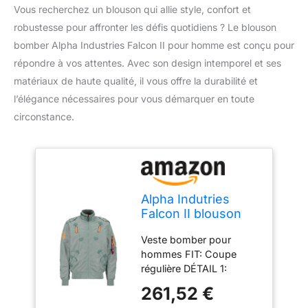
Vous recherchez un blouson qui allie style, confort et
robustesse pour affronter les défis quotidiens ? Le blouson
bomber Alpha Industries Falcon II pour homme est conçu pour
répondre à vos attentes. Avec son design intemporel et ses
matériaux de haute qualité, il vous offre la durabilité et
l’élégance nécessaires pour vous démarquer en toute
circonstance.
Alpha Indutries
Falcon II blouson
bomber pour
Veste bomber pour
homme Dusty
hommes FIT: Coupe
Green
régulière DÉTAIL 1:
Détails de couleur
261,52 €
contrastée DÉTAIL 2: