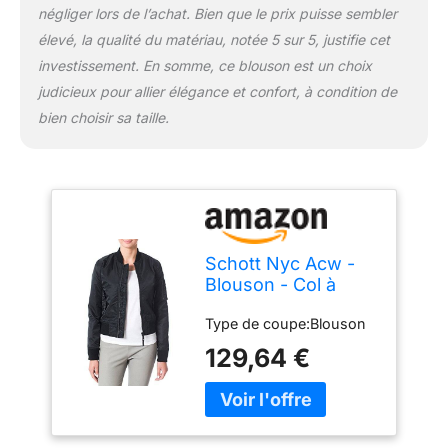
négliger lors de l’achat. Bien que le prix puisse sembler
élevé, la qualité du matériau, notée 5 sur 5, justifie cet
investissement. En somme, ce blouson est un choix
judicieux pour allier élégance et confort, à condition de
bien choisir sa taille.
Schott Nyc Acw -
Blouson - Col à
fermeture éclair -
Type de coupe:Blouson
Manches longues -
Femme - Noir
129,64 €
(Black) - FR: 34
(Taille fabricant: XS)