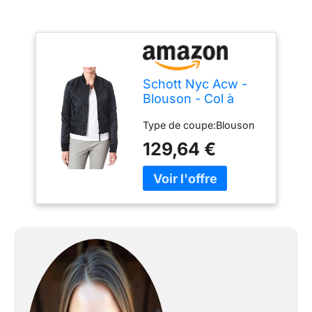
Schott Nyc Acw -
Blouson - Col à
fermeture éclair -
Type de coupe:Blouson
Manches longues -
Femme - Noir
129,64 €
(Black) - FR: 34
(Taille fabricant: XS)