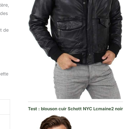
tère,
 des
nt de
ette
Test : blouson cuir Schott NYC Lcmaine2 noir