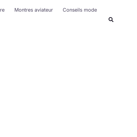
R
re
Montres aviateur
Conseils mode
e
c
h
e
r
c
h
e
r