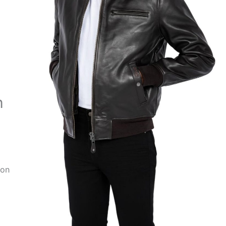
n
ion