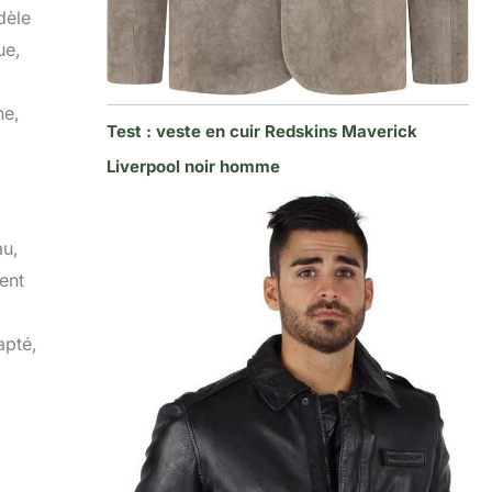
dèle
ue,
ne,
Test : veste en cuir Redskins Maverick
Liverpool noir homme
au,
ment
apté,