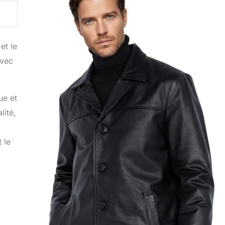
et le
avec
ue et
lité,
 le