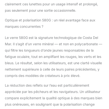
22 % plus légères que
clairement ces lunettes pour un usage intensif et prolongé,
la moyenne, offrant
pas seulement pour une sortie occasionnelle.
une performance
optimale dans des
Optique et polarisation 580G : un réel avantage face aux
conditions de lumière
marques concurrentes ?
changeantes. Étui à
lunettes de soleil et
Le verre 580G est la signature technologique de Costa Del
chiffon de nettoyage
inclus Polyvalentes : les
Mar. Il s’agit d’un verre minéral — et non en polycarbonate —
lunettes de soleil
qui filtre les longueurs d’onde jaunes responsables de la
polarisées pour homme
fatigue oculaire, tout en amplifiant les rouges, les verts et les
sont parfaites comme
bleus. Le résultat, selon les utilisateurs, est une clarté visuelle
lunettes de conduite
ou de pêche. Nos
nettement supérieure à celle de leurs paires précédentes, y
lunettes de soleil Costa
compris des modèles de créateurs à prix élevé.
pour homme sont
faites pour la
La réduction des reflets sur l’eau est particulièrement
performance et sont un
appréciée par les pêcheurs et les navigateurs. Un utilisateur
complément
compare explicitement la qualité optique à des marques bien
nécessaire à toute
plus onéreuses, en soulignant que la polarisation change
boîte de pêche