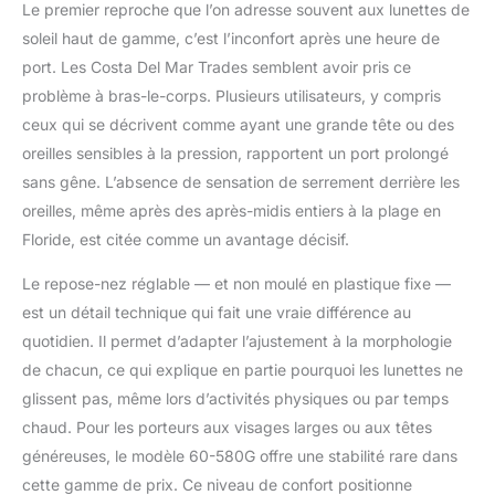
Le premier reproche que l’on adresse souvent aux lunettes de
bleue nocive à haute
soleil haut de gamme, c’est l’inconfort après une heure de
énergie (HEV),
augmentant les
port. Les Costa Del Mar Trades semblent avoir pris ce
rouges, les verts et les
problème à bras-le-corps. Plusieurs utilisateurs, y compris
bleus, tout en filtrant
ceux qui se décrivent comme ayant une grande tête ou des
les jaunes agressifs
oreilles sensibles à la pression, rapportent un port prolongé
Performance durable :
les lunettes de soleil
sans gêne. L’absence de sensation de serrement derrière les
Costa résistantes aux
oreilles, même après des après-midis entiers à la plage en
rayures offrent une
Floride, est citée comme un avantage décisif.
résistance
exceptionnelle et une
Le repose-nez réglable — et non moulé en plastique fixe —
barrière robuste qui
est un détail technique qui fait une vraie différence au
résiste à l'eau, à l'huile
quotidien. Il permet d’adapter l’ajustement à la morphologie
et à la sueur pour un
nettoyage facile
de chacun, ce qui explique en partie pourquoi les lunettes ne
Lunettes de soleil
glissent pas, même lors d’activités physiques ou par temps
Beach Ready pour
chaud. Pour les porteurs aux visages larges ou aux têtes
homme : les lunettes
généreuses, le modèle 60-580G offre une stabilité rare dans
de soleil Costa Men
sont 20 % plus fines et
cette gamme de prix. Ce niveau de confort positionne