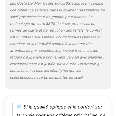
une résistance
Les Costa Del Mar Trades 60-580G s’imposent comme
exceptionnelle et une
une référence sérieuse dans le segment des lunettes de
barrière robuste qui
soleil polarisées haut de gamme pour homme. La
résiste à l'eau, à
l'huile et à la sueur
technologie de verre 580G tient ses promesses en
pour un nettoyage
termes de clarté et de réduction des reflets, le confort
facile Lunettes de
est au rendez-vous même lors de longues journées en
soleil Beach Ready
extérieur, et la durabilité semble à la hauteur des
pour homme : les
attentes. Le prix constitue le principal frein, mais les
lunettes de soleil
Costa Men sont 20
retours d’expérience convergent vers un avis unanime :
% plus fines et 22 %
l’investissement est justifié sur la durée. Un produit qui
plus légères que la
convainc aussi bien les néophytes que les
moyenne, offrant une
collectionneurs avertis de lunettes de soleil.
performance
optimale dans des
conditions de lumière
changeantes. Étui à
lunettes de soleil et
chiffon de nettoyage
Si la qualité optique et le confort sur
inclus Polyvalentes :
la durée sont vos critères prioritaires, ce
les lunettes de soleil