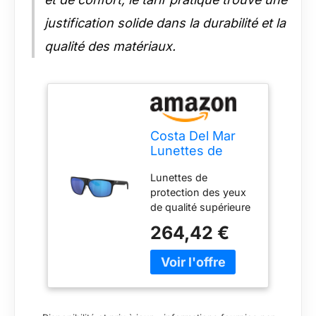
justification solide dans la durabilité et la
qualité des matériaux.
Costa Del Mar
Lunettes de
soleil polarisées
Lunettes de
pour homme
protection des yeux
580G 60, Miroir
de qualité supérieure
noir mat/bleu
: lunettes de soleil
580 g, 60
264,42 €
Costa pour homme
polarisées avec
protection UV 580 g
qui filtrent
l'éblouissement et
absorbent 100 % des