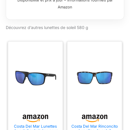
Disponibilité et prix à jour – informations fournies par
UV tout en
Amazon
améliorant la clarté et
le contraste Lunettes
de soleil polarisées
Découvrez d’autres lunettes de soleil 580 g
pour homme : les
lunettes de soleil
Costa pour homme
améliorent les
couleurs en
absorbant la lumière
bleue nocive à haute
énergie (HEV),
augmentant les
rouges, les verts et
les bleus, tout en
filtrant les jaunes
agressifs
Performance durable
: les lunettes de soleil
Costa résistantes
aux rayures offrent
Costa Del Mar Lunettes
Costa Del Mar Rinconcito