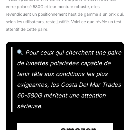
verre polarisé 580G et leur monture robuste, elles
revendiquent un positionnement haut de gamme à un prix qui,
selon les utilisateurs, reste justifié. Voici ce que révèle un test
attentif de cette paire.
Pour ceux qui cherchent une paire
de lunettes polarisées capable de
tenir tête aux conditions les plus
exigeantes, les Costa Del Mar Trades
60-580G méritent une attention
sérieuse.