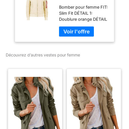
bomber pour
Bomber pour femme FIT:
femme Caramel
Slim Fit DÉTAIL 1:
Doublure orange DÉTAIL
2: Poche pour crayon
Découvrez d’autres vestes pour femme