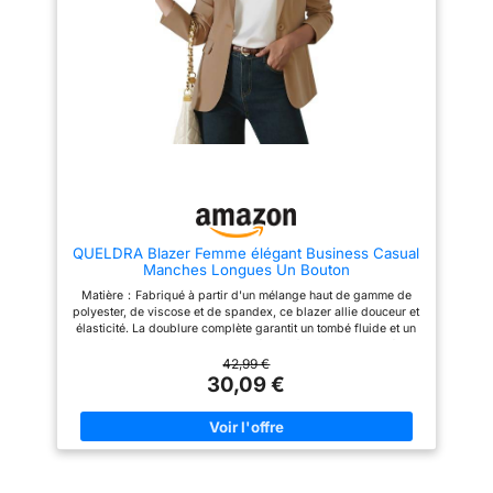
décoration mentale de qualité,
de qualité, tissu en coton doux
tissu en coton doux pour un
pour un confort optimal pour
confort optimal pour toutes les
toutes les activités. Technologie
activités. Technologie textile : le
textile : le tissu en toile de coton
tissu en toile de coton permet à
permet à la veste d’être légère
la veste d'être légère et de
et de constituer la pièce
constituer la pièce essentielle
essentielle parfaite dans le
parfaite dans le placard de
placard de chaque femme.
chaque femme. C'est la veste
C’est la veste idéale pour la
idéale pour la transition entre
transition entre les saisons.
les saisons.
QUELDRA Blazer Femme élégant Business Casual
Manches Longues Un Bouton
Matière：Fabriqué à partir d'un mélange haut de gamme de
polyester, de viscose et de spandex, ce blazer allie douceur et
élasticité. La doublure complète garantit un tombé fluide et un
confort tout au long de la journée, parfait pour une portée
prolongée. Caractéristiques：Doté d'un revers à rabat basique
42,99 €
et d'une fermeture classique à un bouton, ce blazer polyvalent
30,09 €
mari élégance et fonctionnalité. Deux poches à rabat
fonctionnelles offrent un rangement stylé tout en préservant un
look chic et raffiné. Occasions d'usage：Passez sans effort du
bureau à la table de dîner avec ce blazer classique pour
femme. Idéal pour les réunions d'affaires, les tenues de
bureau, les looks décontractés de rue, les tenues de vie