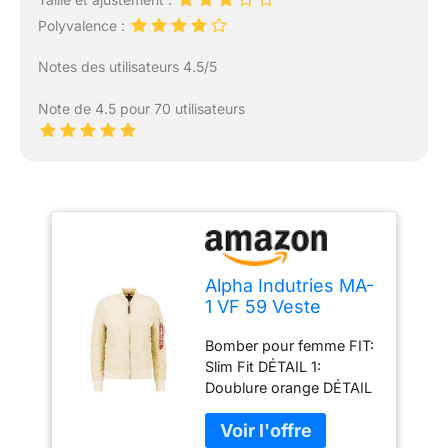
Polyvalence :
Notes des utilisateurs 4.5/5
Note de 4.5 pour 70 utilisateurs
Alpha Indutries MA-
1 VF 59 Veste
bomber pour
Bomber pour femme FIT:
femme Caramel
Slim Fit DÉTAIL 1:
Doublure orange DÉTAIL
2: Poche pour crayon