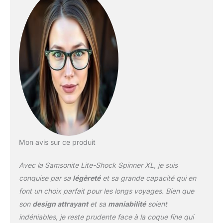
Mon avis sur ce produit
Avec la Samsonite Lite-Shock Spinner XL, je suis
conquise par sa
légèreté
et sa grande capacité qui en
font un choix parfait pour les longs voyages. Bien que
son
design attrayant
et sa
maniabilité
soient
indéniables, je reste prudente face à la coque fine qui