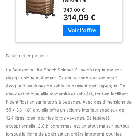
résistant et
incroyablement léger
349,00 €
Garantie 10 ans
314,09 €
internationale Design
unique assurant
l'absorption des chocs
dans les angles
Composants ultra légers
et d'un grand confort
Design et ergonomie
Made in Europe
La Samsonite Lite-Shock Spinner XL se distingue par son
design unique et élégant. Sa couleur sable et son motif
évoquant les dunes de sable ne passent pas inaperçus. Ce
choix esthétique allie modernité et sobriété, tout en facilitant
l’identification sur le tapis à bagages. Avec des dimensions de
55 x 33 x 81 cm, elle offre un volume intérieur spacieux de
124 litres, idéal pour les longs voyages. Sa légèreté
exceptionnelle, 2,8 kilogrammes, est un atout majeur, surtout
lorsque la limite de poids est un critère important pour les