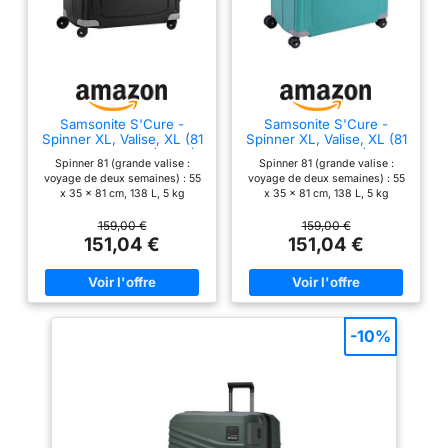
Samsonite S'Cure -
Samsonite S'Cure -
Spinner XL, Valise, XL (81
Spinner XL, Valise, XL (81
cm), 138 L, Noir (Black)
cm), 138 L, Bleu (Aqua
Spinner 81 (grande valise :
Spinner 81 (grande valise :
Blue)
voyage de deux semaines) : 55
voyage de deux semaines) : 55
x 35 x 81 cm, 138 L, 5 kg
x 35 x 81 cm, 138 L, 5 kg
Fabriqué en Europe Système de
Fabriqué en Europe Système de
verrouillage à 3 points
verrouillage à 3 points
159,00 €
159,00 €
permettant aux voyageurs de
permettant aux voyageurs de
151,04 €
151,04 €
fermer facilement leur valise et
fermer facilement leur valise et
de protéger efficacement leurs
de protéger efficacement leurs
affaires + joint pour éviter
affaires + joint pour éviter
l'infiltration d'humidité Cadenas
l'infiltration d'humidité Cadenas
TSA intégré pour un voyage en
TSA intégré pour un voyage en
toute sécurité + Étiquette
toute sécurité + Étiquette
-10%
d'identification intégrée
d'identification intégrée
Poignée télescopique double
Poignée télescopique double
réglable en longueur + roues
réglable en longueur + roues
doubles à rotation fluide,
doubles à rotation fluide,
rotation à 360 degrés
rotation à 360 degrés