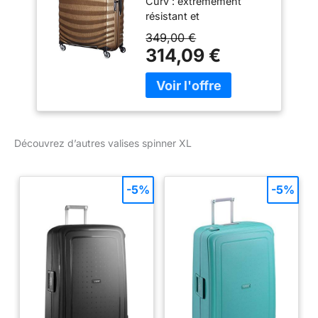
Curv : extrêmement
résistant et
incroyablement léger
349,00 €
Garantie 10 ans
314,09 €
internationale Design
unique assurant
l'absorption des chocs
dans les angles
Composants ultra légers
et d'un grand confort
Découvrez d’autres valises spinner XL
Made in Europe
-5%
-5%