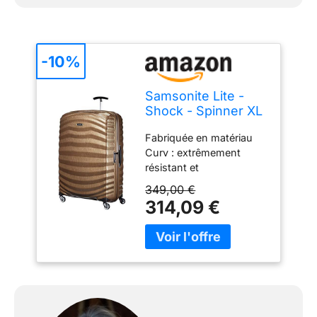
-10%
Samsonite Lite -
Shock - Spinner XL
Suitcase, 81 cm, 124
Fabriquée en matériau
L, Marron (Sable)
Curv : extrêmement
résistant et
incroyablement léger
349,00 €
Garantie 10 ans
314,09 €
internationale Design
unique assurant
l'absorption des chocs
dans les angles
Composants ultra légers
et d'un grand confort
Made in Europe