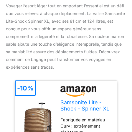
Voyager l’esprit léger tout en emportant l’essentiel est un défi
que vous relevez à chaque déplacement. La valise Samsonite
Lite-Shock Spinner XL, avec ses 81 cm et 124 litres, est
conçue pour vous offrir un espace généreux sans
compromettre la légèreté et la robustesse. Sa couleur marron
sable ajoute une touche d’élégance intemporelle, tandis que
sa maniabilité assure des déplacements fluides. Découvrez
comment ce bagage peut transformer vos voyages en
expériences sans tracas.
-10%
Samsonite Lite -
Shock - Spinner XL
Suitcase, 81 cm, 124
Fabriquée en matériau
L, Marron (Sable)
Curv : extrêmement