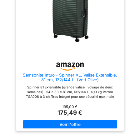
Samsonite Intuo - Spinner XL, Valise Extensible,
81 cm, 132/144 L, (Vert Olive)
Spinner 81 Extensible (grande valise : voyage de deux
semaines) : 54 x 33 x 81 cm, 132/144 L, 4,10 kg Verrou
TSA008 à 3 chiffres intégré pour une sécurité maximale
L'intérieur est doté d'un séparateur fixe avec 2 poches zippées
et de sangles d'emballage encastrées et réglables qui
195,00 €
garantissent que vos affaires ne glissent pas Les roues
175,49 €
doubles faciles à utiliser garantissent un transport facile +
Toutes les tailles ont une fonction d'extension L'Intuo est
fabriqué en polypropylène léger et résistant aux rayures +
intérieur en partie fabriqué à partir de matériaux recyclés