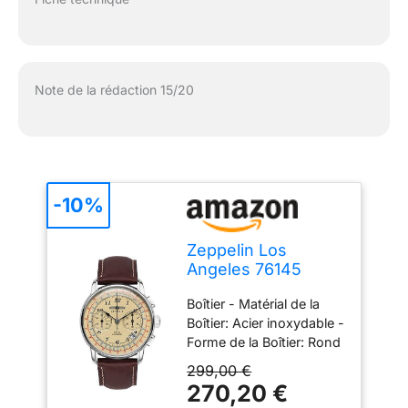
Note de la rédaction 15/20
-10%
Zeppelin Los
Angeles 76145
Chronographe pour
Boîtier - Matérial de la
homme
Boîtier: Acier inoxydable -
Forme de la Boîtier: Rond
- Couleur de la Boîte:
299,00 €
Argent - Verre: Verre
270,20 €
Minéral