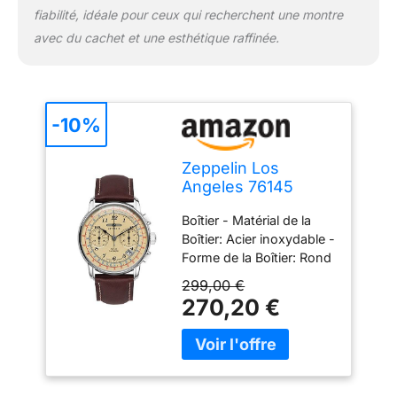
fiabilité, idéale pour ceux qui recherchent une montre
avec du cachet et une esthétique raffinée.
-10%
Zeppelin Los
Angeles 76145
Chronographe pour
Boîtier - Matérial de la
homme
Boîtier: Acier inoxydable -
Forme de la Boîtier: Rond
- Couleur de la Boîte:
299,00 €
Argent - Verre: Verre
270,20 €
Minéral