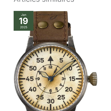
vos amis, vos camarades de
classe, votre père, vos
amoureux, votre famille pour les
Jan
remises de diplômes, les
19
anniversaires, la fête des pères,
la Saint-Valentin, Thanksgiving,
etc. SERVICE APRÈS-VENTE :
2025
Les montres BENYAR
bénéficient d'un service après-
vente de 2 ans. BY BENYAR
s'engage à offrir une gamme de
montres classiques de haute
qualité pour hommes, ainsi
qu'un service clientèle de haut
niveau. Si vous avez des
questions concernant notre
montre, veuillez nous contacter
par e-mail et nous vous
fournirons une solution
satisfaisante dans les 24
heures.