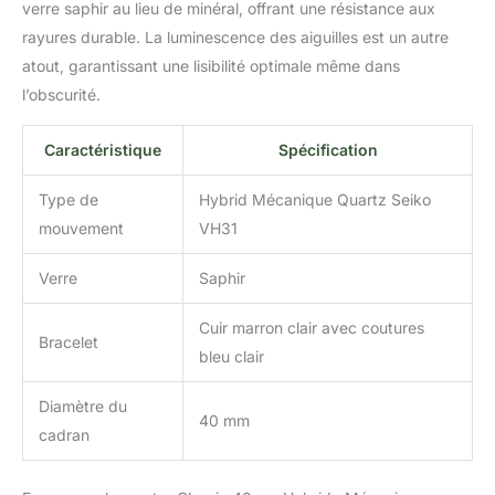
verre saphir au lieu de minéral, offrant une résistance aux
boucle : cuir avec
rayures durable. La luminescence des aiguilles est un autre
surpiqûres marron, 20
mm Verre : minéral anti-
atout, garantissant une lisibilité optimale même dans
rayures. Autres
l’obscurité.
caractéristiques :
résistant à l'eau de 100 m
Caractéristique
Spécification
Type de
Hybrid Mécanique Quartz Seiko
mouvement
VH31
Verre
Saphir
Cuir marron clair avec coutures
Bracelet
bleu clair
Diamètre du
40 mm
cadran