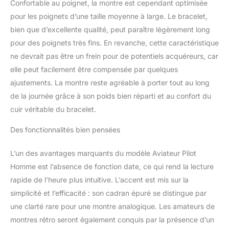
Confortable au poignet, la montre est cependant optimisée
montre offre le choix
pour les poignets d’une taille moyenne à large. Le bracelet,
idéal pour les acheteurs
bien que d’excellente qualité, peut paraître légèrement long
qui préfèrent l'aiguille des
pour des poignets très fins. En revanche, cette caractéristique
secondes qui coule
comme dans les montres
ne devrait pas être un frein pour de potentiels acquéreurs, car
automatiques avec les
elle peut facilement être compensée par quelques
avantages d'entretien
ajustements. La montre reste agréable à porter tout au long
sans problème d'une
de la journée grâce à son poids bien réparti et au confort du
montre à quartz Marque :
MWC Modèle : Classic
cuir véritable du bracelet.
40 mm Aviator Hybrid
Movement Mouvement :
Des fonctionnalités bien pensées
hybride mécanique à
quartz MecaQuartz VH31
L’un des avantages marquants du modèle Aviateur Pilot
Boîtier : acier inoxydable
Homme est l’absence de fonction date, ce qui rend la lecture
316L, diam. 38 mm (avec
rapide de l’heure plus intuitive. L’accent est mis sur la
couronne 40), couronne
simplicité et l’efficacité : son cadran épuré se distingue par
à vis Cadran : crème,
chiffres et index vintage
une clarté rare pour une montre analogique. Les amateurs de
ambre avec éclairage
montres rétro seront également conquis par la présence d’un
Luminova Bracelet /