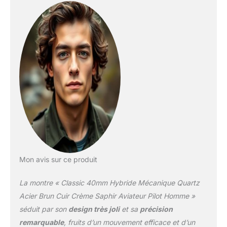
un entretien réduit et un
mouvement hybride
extrêmement précis
rendent cette montre
unique et très désirable.
Les montres hybrides
MWC combinent
essentiellement le
meilleur de la nouvelle
technologie d'horlogerie.
Ils comprennent les
caractéristiques de nos
modèles conventionnels
aussi bien automatiques
que à quartz, qui se
Mon avis sur ce produit
traduisent par un
mouvement hybride à
La montre « Classic 40mm Hybride Mécanique Quartz
très faible entretien. Le
mouvement hybride a
Acier Brun Cuir Crème Saphir Aviateur Pilot Homme »
une batterie qui alimente
séduit par son
design très joli
et sa
précision
le mouvement à travers
remarquable
, fruits d’un mouvement efficace et d’un
des bobines et un