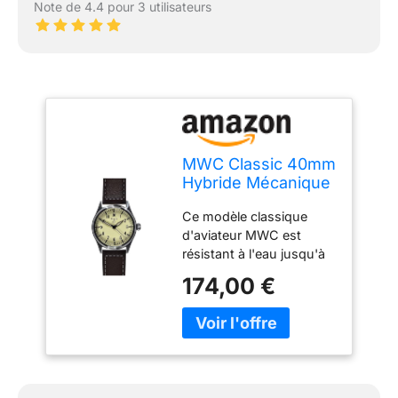
Note de 4.4 pour 3 utilisateurs
MWC Classic 40mm
Hybride Mécanique
Quartz Acier Brun
Ce modèle classique
Cuir Crème Saphir
d'aviateur MWC est
Aviateur Pilot
résistant à l'eau jusqu'à
Homme Montre,
100 m avec un solide
Noir , bracelet
174,00 €
boîtier en acier
inoxydable et une
couronne et un fond
vissés. Le design
classique et la couronne
de style rétro combinés à