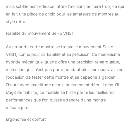
caractéristiques de nos
mais subtilement efficace, attire l’œil sans en faire trop, ce qui
modèles conventionnels
en fait une pièce de choix pour les amateurs de montres au
aussi bien automatiques
que à quartz, qui se
style rétro.
traduisent par un
mouvement hybride à
Fiabilité du mouvement Seiko VH31
très faible entretien. Le
mouvement hybride a
Au cœur de cette montre se trouve le mouvement Seiko
une batterie qui alimente
VH31, connu pour sa fiabilité et sa précision. Ce mécanisme
le mouvement à travers
hybride mécanique-quartz offre une précision remarquable,
des bobines et un
même lorsqu’il n’est pas porté pendant plusieurs jours. J’ai eu
oscillateur à quartz, mais
les aiguilles sont
l’occasion de tester cette montre et sa capacité à garder
actionnées et contrôlées
l’heure avec exactitude ne m’a aucunement déçu. Lorsqu’il
mécaniquement.
s’agit de fiabilité, ce modèle se hisse parmi les meilleures
Essentiellement, le
performances que l’on puisse attendre d’une montre
mouvement est
mécanique, sauf qu'il est
mécanique.
alimenté par une batterie
et régulé par un cristal, la
Ergonomie et confort
seule chose qu'il n'a pas
est un ressort. Cette