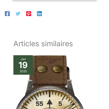
ambre avec éclairage
Luminova Bracelet /
boucle : cuir avec
surpiqûres marron, 20
mm Verre : minéral anti-
rayures. Autres
caractéristiques :
résistant à l'eau de 100 m
Articles similaires
Jan
19
2025