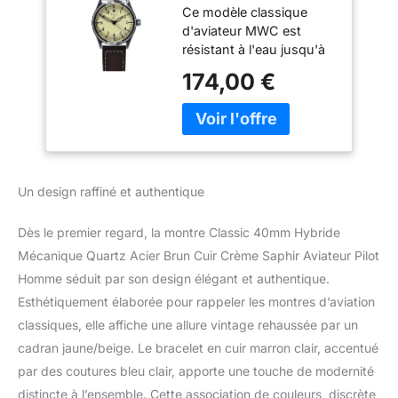
Ce modèle classique
Cuir Crème Saphir
d'aviateur MWC est
Aviateur Pilot
résistant à l'eau jusqu'à
Homme Montre,
100 m avec un solide
Noir , bracelet
174,00 €
boîtier en acier
inoxydable et une
couronne et un fond
vissés. Le design
classique et la couronne
de style rétro combinés à
Un design raffiné et authentique
un entretien réduit et un
mouvement hybride
Dès le premier regard, la montre Classic 40mm Hybride
extrêmement précis
rendent cette montre
Mécanique Quartz Acier Brun Cuir Crème Saphir Aviateur Pilot
unique et très désirable.
Homme séduit par son design élégant et authentique.
Les montres hybrides
Esthétiquement élaborée pour rappeler les montres d’aviation
MWC combinent
classiques, elle affiche une allure vintage rehaussée par un
essentiellement le
cadran jaune/beige. Le bracelet en cuir marron clair, accentué
meilleur de la nouvelle
technologie d'horlogerie.
par des coutures bleu clair, apporte une touche de modernité
Ils comprennent les
distincte à l’ensemble. Cette association de couleurs, discrète