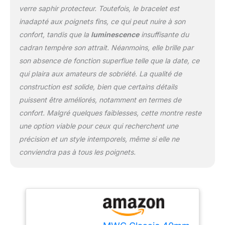
verre saphir protecteur. Toutefois, le bracelet est
oscillateur à quartz, mais
les aiguilles sont
inadapté aux poignets fins, ce qui peut nuire à son
actionnées et contrôlées
confort, tandis que la
luminescence
insuffisante du
mécaniquement.
cadran tempère son attrait. Néanmoins, elle brille par
Essentiellement, le
son absence de fonction superflue telle que la date, ce
mouvement est
mécanique, sauf qu'il est
qui plaira aux amateurs de sobriété. La qualité de
alimenté par une batterie
construction est solide, bien que certains détails
et régulé par un cristal, la
puissent être améliorés, notamment en termes de
seule chose qu'il n'a pas
confort. Malgré quelques faiblesses, cette montre reste
est un ressort. Cette
montre offre le choix
une option viable pour ceux qui recherchent une
idéal pour les acheteurs
précision et un style intemporels, même si elle ne
qui préfèrent l'aiguille des
conviendra pas à tous les poignets.
secondes qui coule
comme dans les montres
automatiques avec les
avantages d'entretien
sans problème d'une
montre à quartz Marque :
MWC Modèle : Classic