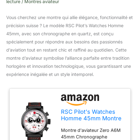
lecture
/
Montres aviateur
Vous cherchez une montre qui allie élégance, fonctionnalité et
précision suisse ? Le modèle RSC Pilot’s Watches Homme
45mm, avec son chronographe en quartz, est conçu
spécialement pour répondre aux besoins des passionnés
d’aviation tout en restant chic et raffiné au quotidien. Cette
montre d’aviateur symbolise l’alliance parfaite entre tradition
horlogère et innovation technologique, vous garantissant une
expérience inégalée et un style intemporel.
RSC Pilot's Watches
Homme 45mm Montre
d'aviateur
Montre d'aviateur Zero A6M
Chronograph Swiss
45mm Chronographe
Quartz Zero 6AM