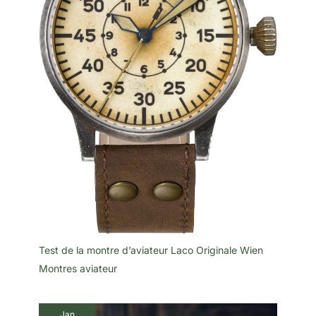
cadran
qui fait
échos
aux
avions
de la
Patrouill
e de
France.
Cette
montre
automati
que 21
rubis à
cœur
battant
saura
sublimer
votre
poignée
avec les
garantie
s de
qualité
Test de la montre d’aviateur Laco Originale Wien
d'une
montre
Montres aviateur
fabriqué
e à
Besanço
n, en
Jan