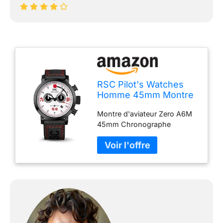
RSC Pilot's Watches
Homme 45mm Montre
d'aviateur
Montre d'aviateur Zero A6M
Chronograph Swiss
45mm Chronographe
Quartz Zero 6AM
(Black Red)