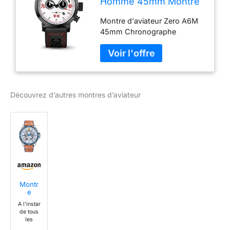
Homme 45mm Montre
d'aviateur
Montre d'aviateur Zero A6M
Chronograph Swiss
45mm Chronographe
Quartz Zero 6AM
(Black Red)
Découvrez d’autres montres d’aviateur
Montr
e
Aviate
A l'instar
ur
de tous
Patroui
les
lle de
Athos,