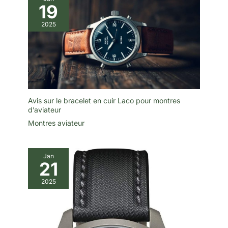
France.
19
Type de
mouvem
2025
ent :
Automati
que
Taille du
boitier :
44mm
Etanchéi
té :100M
Fonction
s :
Avis sur le bracelet en cuir Laco pour montres
Coeur
battant
d’aviateur
Montres aviateur
Jan
21
2025