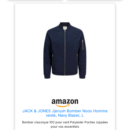
aération optimale, cette veste
légère est le choix parfait pour
les saisons printanières et
automnales, alliant style et une
fonctionnalité au quotidien.
【Polyvalence Saisonnière et
Occasions Multiples】Veste
indispensable pour le
printemps et l'automne ! Ce
bomber homme s'adapte à
toutes vos activités : sorties en
ville, promenades en plein air,
voyages décontractés ou dîners
entre amis. Son design moderne
et épuré lui permet de se marier
facilement avec un t-shirt, un
jean ou même un polo pour un
look casual élégant, jour après
jour. 【Design Pratique et
Détails Fonctionnels】Équipé
d'un col montant protecteur et
de poignets et ourlet côtelés
pour un maintien optimal et une
excellente rétention de la
chaleur corporelle. Bénéficiez
JACK & JONES Jjerush Bomber Noos Homme
de multi-poches pratiques,
veste, Navy Blazer, L
incluant des poches latérales et
une poche intérieure sécurisée
Bomber classique 100 pour cent Polyester Poches zippées
pour vos essentiels (clés,
pour vos essentiels
portefeuille, smartphone). La