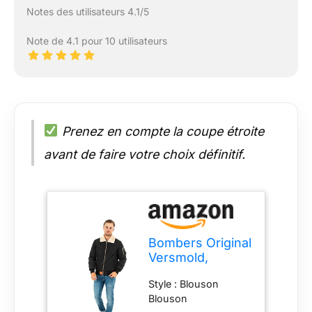
Notes des utilisateurs 4.1/5
Note de 4.1 pour 10 utilisateurs
Prenez en compte la coupe étroite
avant de faire votre choix définitif.
Bombers Original
Versmold,
Blouson Homme,
Style : Blouson
Noir-Noir (1),
Blouson
Large