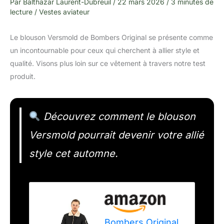
Par
Balthazar Laurent-Dubreuil
/
22 mars 2026
/
3 minutes de
lecture
/
Vestes aviateur
Le blouson Versmold de Bombers Original se présente comme
un incontournable pour ceux qui cherchent à allier style et
qualité. Visons plus loin sur ce vêtement à travers notre test
produit.
Découvrez comment le blouson
Versmold pourrait devenir votre allié
style cet automne.
Bombers Original