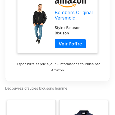
Bombers Original
Versmold,
Blouson Homme,
Style : Blouson
Noir-Noir (1),
Blouson
Large
Disponibilité et prix à jour – informations fournies par
Amazon
Découvrez d’autres blousons homme