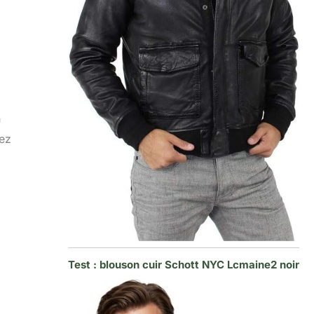
n
gez
Test : blouson cuir Schott NYC Lcmaine2 noir