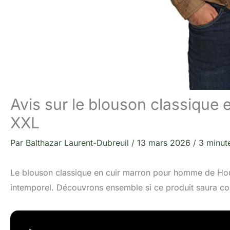
Avis sur le blouson classique 
XXL
Par
Balthazar Laurent-Dubreuil
/
13 mars 2026
/
3 minut
Le blouson classique en cuir marron pour homme de House
intemporel. Découvrons ensemble si ce produit saura co