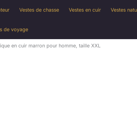
ateur
Vestes de chasse
Vestes en cuir
Vestes natu
s de voyage
sique en cuir marron pour homme, taille XXL