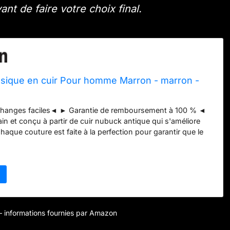
ant de faire votre choix final.
ssique en cuir Pour homme Marron - marron -
changes faciles◄ ► Garantie de remboursement à 100 % ◄
in et conçu à partir de cuir nubuck antique qui s'améliore
aque couture est faite à la perfection pour garantir que le
 toute une vie Une coupe et des fermetures éclair de haute
lisées pour fabriquer la veste Fermeture à glissière YKK sur le
 avant - Boutons à pression sur les poignets - Entièrement
ieur - 100 % Cuir véritable
r – informations fournies par Amazon