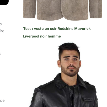
s.
Test : veste en cuir Redskins Maverick
ire.
Liverpool noir homme
s
 de