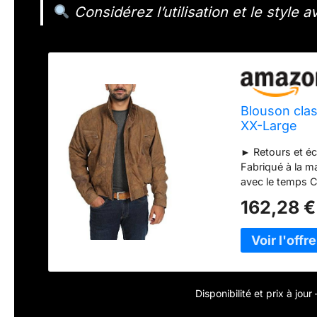
Considérez l’utilisation et le style av
Blouson cla
XX-Large
► Retours et é
Fabriqué à la ma
avec le temps Ch
vêtement durera
162,28 €
qualité sont uti
devant - Poches
doublé à l’intér
Disponibilité et prix à jou