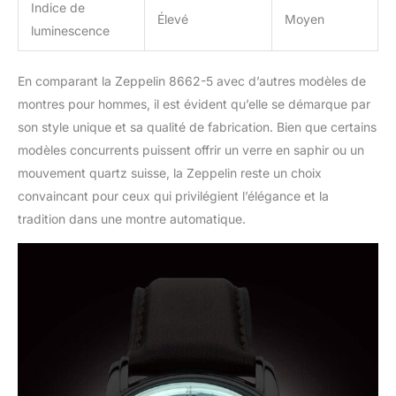
Indice de
Élevé
Moyen
luminescence
En comparant la Zeppelin 8662-5 avec d’autres modèles de
montres pour hommes, il est évident qu’elle se démarque par
son style unique et sa qualité de fabrication. Bien que certains
modèles concurrents puissent offrir un verre en saphir ou un
mouvement quartz suisse, la Zeppelin reste un choix
convaincant pour ceux qui privilégient l’élégance et la
tradition dans une montre automatique.