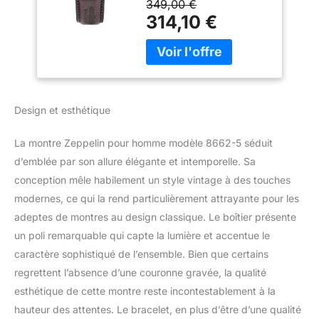
349,00 €
Inoxydable argent
314,10 €
Affichage: analogique
Fenêtre de numérotation:
Verre minéral Cadran:
crème Type de
mouvement de la
montre: Automatique
Design et esthétique
La montre Zeppelin pour homme modèle 8662-5 séduit
d’emblée par son allure élégante et intemporelle. Sa
conception mêle habilement un style vintage à des touches
modernes, ce qui la rend particulièrement attrayante pour les
adeptes de montres au design classique. Le boîtier présente
un poli remarquable qui capte la lumière et accentue le
caractère sophistiqué de l’ensemble. Bien que certains
regrettent l’absence d’une couronne gravée, la qualité
esthétique de cette montre reste incontestablement à la
hauteur des attentes. Le bracelet, en plus d’être d’une qualité