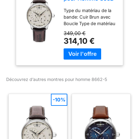
5
Type du matériau de la
bande: Cuir Brun avec
Boucle Type de matériau
du boîtier: Acier
349,00 €
Inoxydable argent
314,10 €
Affichage: analogique
Fenêtre de numérotation:
Verre minéral Cadran:
crème Type de
mouvement de la
montre: Automatique
Découvrez d’autres montres pour homme 8662-5
-10%