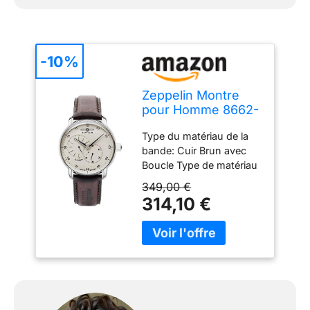
-10%
Zeppelin Montre
pour Homme 8662-
5
Type du matériau de la
bande: Cuir Brun avec
Boucle Type de matériau
du boîtier: Acier
349,00 €
Inoxydable argent
314,10 €
Affichage: analogique
Fenêtre de numérotation:
Verre minéral Cadran:
crème Type de
mouvement de la
montre: Automatique