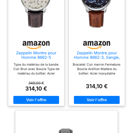
Zeppelin Montre pour
Zeppelin Montre pour
Homme 8662-5
Homme 8662-3, Sangle,
Sangle
Type du matériau de la bande:
Bracelet: Cuir marron Fermeture:
Cuir Brun avec Boucle Type de
Boucle Ardillon Matière du
matériau du boîtier: Acier
boîtier: Acier inoxydable
Inoxydable argent Affichage:
Couleur du cadran: Bleu Verre:
analogique Fenêtre de
Minéral
349,00 €
314,10 €
numérotation: Verre minéral
314,10 €
Cadran: crème Type de
mouvement de la montre:
Automatique