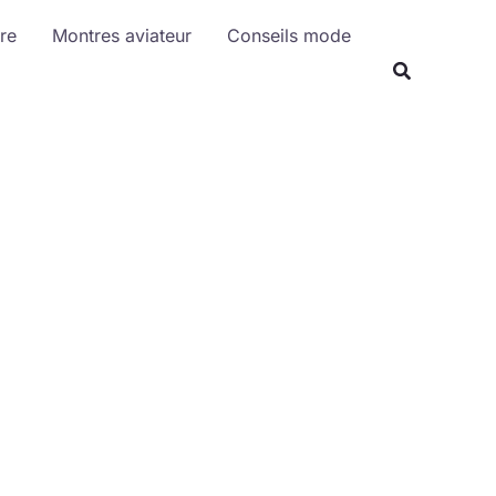
R
re
Montres aviateur
Conseils mode
e
c
h
e
r
c
h
e
r