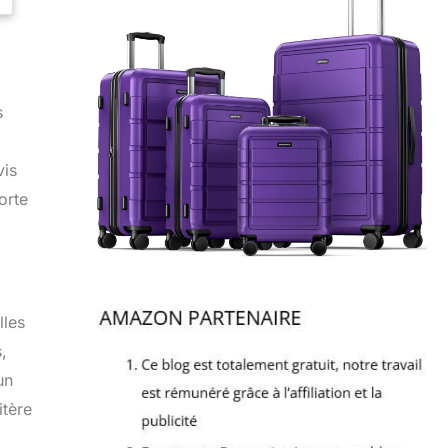
s
vis
orte
lles
,
un
itère