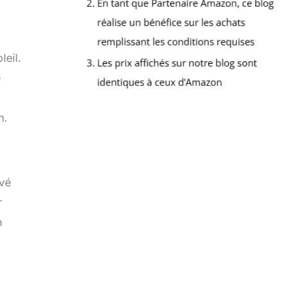
eil.
é
n.
uvé
r
n