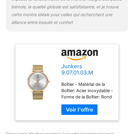
bémols, la qualité globale est satisfaisante, et je trouve
cette montre idéale pour celles qui recherchent une
alliance entre beauté et confort.
Junkers
9.07.01.03.M
Montres à Quartz
Boîtier - Matérial de la
Montres Aviateur
Boîtier: Acier inoxydable -
Forme de la Boîtier: Rond
- Couleur de la Boîte: Or
- Verre: Hexalite
Découvrez d’autres montres à quartz analogiques pour