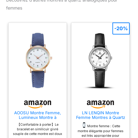
femmes
-20%
AOOSU Montre Femme,
LN LENQIN Montre
Lumineux Montre à
Femme Montres à Quartz
Quartz Analogique pour
analogiques pour
【Confortable à porter】Le
Femme, Montres à la
Femmes étanches
Montre femme : Cette
bracelet en similicuir givré
Mode Femmes Montres
montre élégante pour femmes
souple de cette montre est doux
élégante avec Bracelet
est très appropriée pour