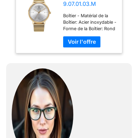
9.07.01.03.M
Montres à Quartz
Boîtier - Matérial de la
Montres Aviateur
Boîtier: Acier inoxydable -
Forme de la Boîtier: Rond
- Couleur de la Boîte: Or
- Verre: Hexalite